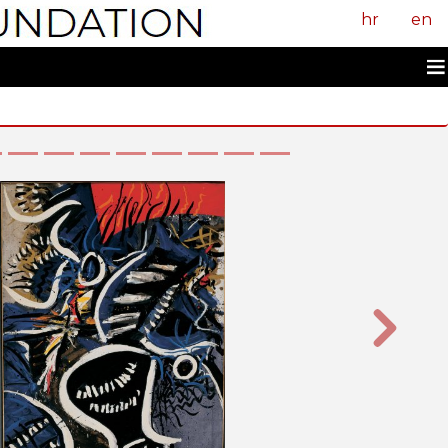
hr
en
Sljedeći