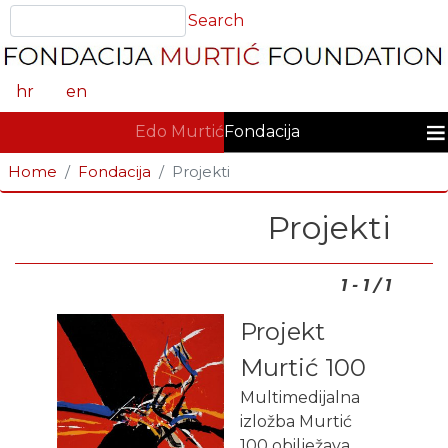
Skoči
Search
Search
na
glavni
sadržaj
hr
en
GLAVNA NAVIGACIJA
Edo Murtić
Fondacija
Home
Fondacija
Projekti
Projekti
1 - 1 / 1
Projekt
Murtić 100
Multimedijalna
izložba Murtić
100 obilježava