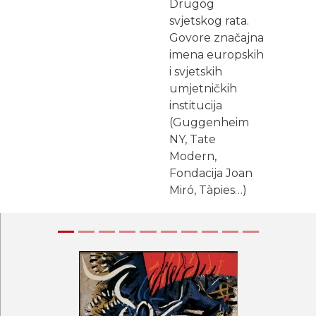
Drugog
svjetskog rata.
Govore značajna
imena europskih
i svjetskih
umjetničkih
institucija
(Guggenheim
NY, Tate
Modern,
Fondacija Joan
Miró, Tàpies…)