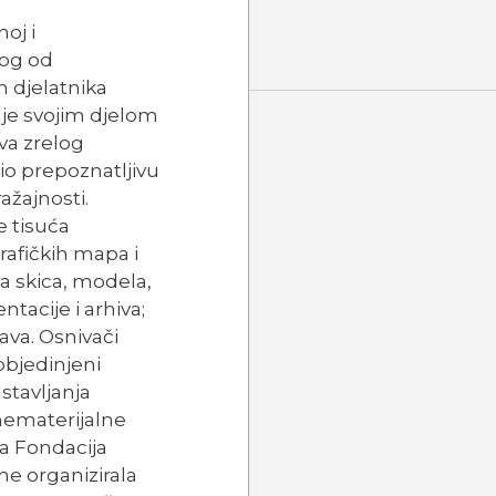
oj i
nog od
h djelatnika
i je svojim djelom
va zrelog
io prepoznatljivu
ažajnosti.
e tisuća
grafičkih mapa i
va skica, modela,
tacije i arhiva;
ava. Osnivači
objedinjeni
dstavljanja
 nematerijalne
ja Fondacija
ne organizirala