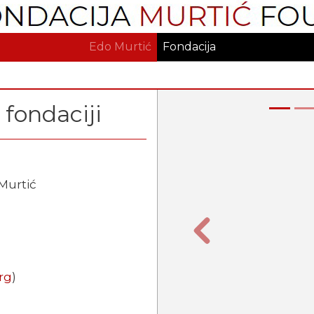
Skoči
na
glavni
Edo Murtić
Fondacija
sadržaj
 fondaciji
Murtić
Prethodna
rg
)