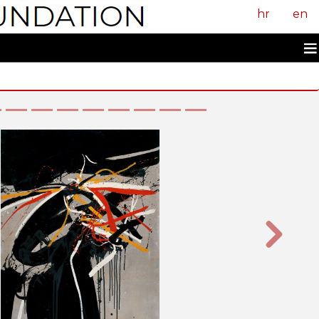
hr
en
Sljedeći