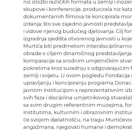
niz izložbi različitih formata u zemlji i ino
skupove i konferencije, producirala niz kata
dokumentarnih filmova te koncipirala mo
izdanja; što sve zajedno javnosti predstavlj
i vidove njenog budućeg djelovanja. Cilj fon
izgradnja sjedišta otvorenog javnosti u ko
Murtića biti predmetom interdisciplinarnog 
obrade s ciljem dinamičnog predstavljanja
komparacije sa srodnim umjetničkim stvar
pokretima kroz suradnju s odgovarajućim 
zemlji i svijetu. U ovom pogledu Fondacija 
upravljanju i koncipiranju programa Donaci
javnom institucijom s reprezentativnim izb
svih faza i disciplina umjetnikovog stvaralaš
sa svim drugim referentnim muzejima, fo
institutima, kulturnim i obrazovnim institu
će svojom djelatnošću, na tragu Murtićev
angažmana, njegovati humane i demokrats