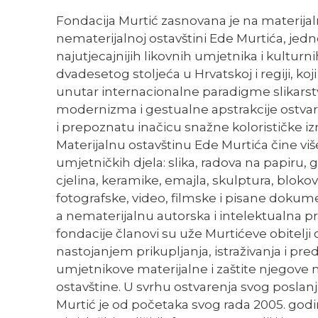
Fondacija Murtić zasnovana je na materijaln
nematerijalnoj ostavštini Ede Murtića, jed
najutjecajnijih likovnih umjetnika i kulturni
dvadesetog stoljeća u Hrvatskoj i regiji, koj
unutar internacionalne paradigme slikarst
modernizma i gestualne apstrakcije ostvar
i prepoznatu inačicu snažne kolorističke izr
Materijalnu ostavštinu Ede Murtića čine viš
umjetničkih djela: slika, radova na papiru, 
cjelina, keramike, emajla, skulptura, bloko
fotografske, video, filmske i pisane dokumen
a nematerijalnu autorska i intelektualna pr
fondacije članovi su uže Murtićeve obitelji 
nastojanjem prikupljanja, istraživanja i pre
umjetnikove materijalne i zaštite njegove
ostavštine. U svrhu ostvarenja svog poslan
Murtić je od početaka svog rada 2005. godi