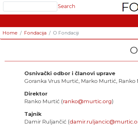
Search
Search
GLAVNA NAVIGACIJA
Home
Fondacija
O Fondaciji
O
Osnivački odbor i članovi uprave
Goranka Vrus Murtić, Marko Murtić, Ranko 
Direktor
Ranko Murtić (
ranko@murtic.org
)
Tajnik
Damir Ruljančić (
damir.ruljancic@murtic.o