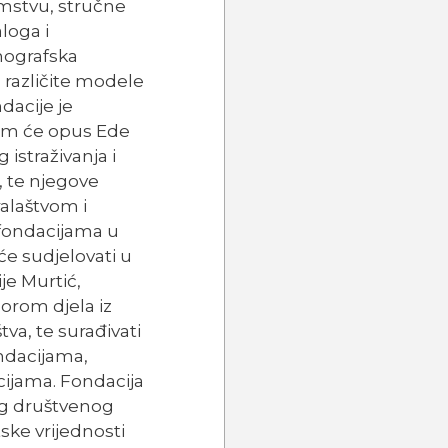
zemstvu, stručne
loga i
nografska
a različite modele
dacije je
jem će opus Ede
istraživanja i
, te njegove
alaštvom i
fondacijama u
će sudjelovati u
je Murtić,
orom djela iz
tva, te surađivati
ndacijama,
cijama. Fondacija
og društvenog
ke vrijednosti