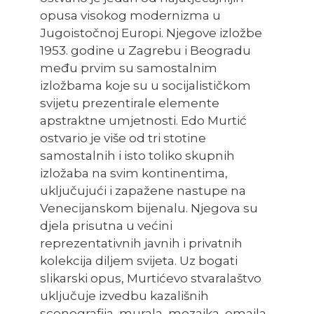
opusa visokog modernizma u
Jugoistočnoj Europi. Njegove izložbe
1953. godine u Zagrebu i Beogradu
među prvim su samostalnim
izložbama koje su u socijalističkom
svijetu prezentirale elemente
apstraktne umjetnosti. Edo Murtić
ostvario je više od tri stotine
samostalnih i isto toliko skupnih
izložaba na svim kontinentima,
uključujući i zapažene nastupe na
Venecijanskom bijenalu. Njegova su
djela prisutna u većini
reprezentativnih javnih i privatnih
kolekcija diljem svijeta. Uz bogati
slikarski opus, Murtićevo stvaralaštvo
uključuje izvedbu kazališnih
scenografija, murala, mozaika, emajla,