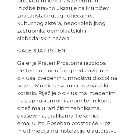
prijelazu milenija. Ovaj segment
izložbe izravno ukazuje na Murtićev
značaj istaknutog i utjecajnog
kulturnog aktera, nepokolebljivog
zastupnika demokratskih i
slobodarskih načela.
GALERIJA PRSTEN
Galerija Prsten Prostorna razdioba
Prstena omogućuje predstavljanje
ciklusa izvedenih u mnoštvu disciplina
koje je Murtić u svom radu znalački
koristio. Riječ je o ciklusima izvedenim
na papiru kombiniranom tehnikom,
crtežima u različitim tehnikama,
gvaševima, grafikama, keramici,
emajlu, itd. Poseban prostor će kroz
mutlimedijalnu instalaciju u autorstvu