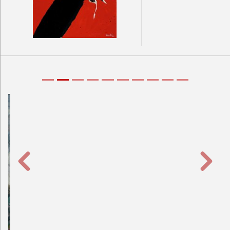
Prethodna
Sljede