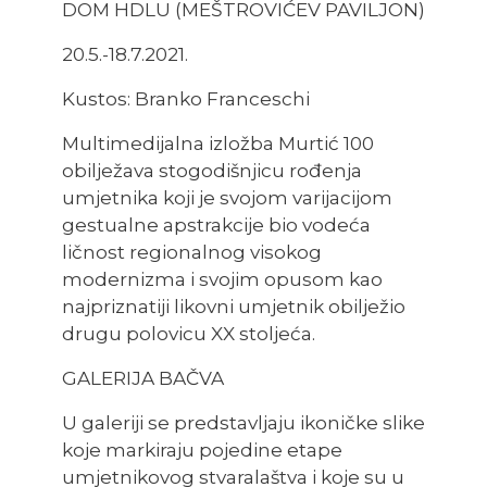
DOM HDLU (MEŠTROVIĆEV PAVILJON)
20.5.-18.7.2021.
Kustos: Branko Franceschi
Multimedijalna izložba Murtić 100
obilježava stogodišnjicu rođenja
umjetnika koji je svojom varijacijom
gestualne apstrakcije bio vodeća
ličnost regionalnog visokog
modernizma i svojim opusom kao
najpriznatiji likovni umjetnik obilježio
drugu polovicu XX stoljeća.
GALERIJA BAČVA
U galeriji se predstavljaju ikoničke slike
koje markiraju pojedine etape
umjetnikovog stvaralaštva i koje su u