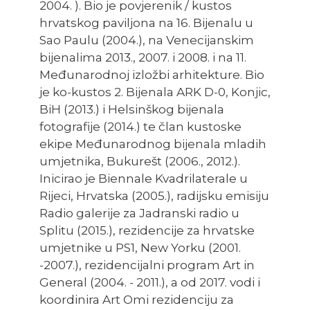
2004. ). Bio je povjerenik / kustos
hrvatskog paviljona na 16. Bijenalu u
Sao Paulu (2004.), na Venecijanskim
bijenalima 2013., 2007. i 2008. i na 11.
Međunarodnoj izložbi arhitekture. Bio
je ko-kustos 2. Bijenala ARK D-0, Konjic,
BiH (2013.) i Helsinškog bijenala
fotografije (2014.) te član kustoske
ekipe Međunarodnog bijenala mladih
umjetnika, Bukurešt (2006., 2012.).
Inicirao je Biennale Kvadrilaterale u
Rijeci, Hrvatska (2005.), radijsku emisiju
Radio galerije za Jadranski radio u
Splitu (2015.), rezidencije za hrvatske
umjetnike u PS1, New Yorku (2001.
-2007.), rezidencijalni program Art in
General (2004. - 2011.), a od 2017. vodi i
koordinira Art Omi rezidenciju za