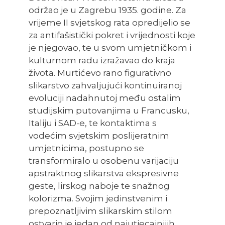
održao je u Zagrebu 1935. godine. Za
vrijeme II svjetskog rata opredijelio se
za antifašistički pokret i vrijednosti koje
je njegovao, te u svom umjetničkom i
kulturnom radu izražavao do kraja
života. Murtićevo rano figurativno
slikarstvo zahvaljujući kontinuiranoj
evoluciji nadahnutoj među ostalim
studijskim putovanjima u Francusku,
Italiju i SAD-e, te kontaktima s
vodećim svjetskim poslijeratnim
umjetnicima, postupno se
transformiralo u osobenu varijaciju
apstraktnog slikarstva ekspresivne
geste, lirskog naboje te snažnog
kolorizma. Svojim jedinstvenim i
prepoznatljivim slikarskim stilom
ostvario je jedan od najutjecajnijih