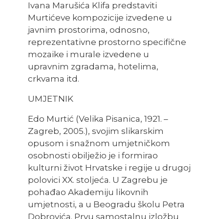
Ivana Marušića Klifa predstaviti
Murtićeve kompozicije izvedene u
javnim prostorima, odnosno,
reprezentativne prostorno specifične
mozaike i murale izvedene u
upravnim zgradama, hotelima,
crkvama itd.
UMJETNIK
Edo Murtić (Velika Pisanica, 1921. –
Zagreb, 2005.), svojim slikarskim
opusom i snažnom umjetničkom
osobnosti obilježio je i formirao
kulturni život Hrvatske i regije u drugoj
polovici XX. stoljeća. U Zagrebu je
pohađao Akademiju likovnih
umjetnosti, a u Beogradu školu Petra
Dobrovića. Prvu samostalnu izložbu