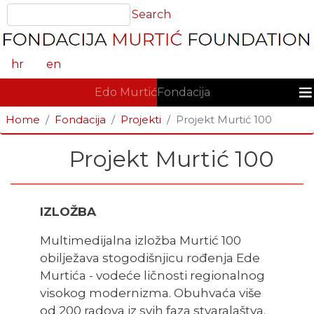
Skoči
Search
Search
na
glavni
sadržaj
hr
en
GLAVNA NAVIGACIJA
Edo Murtić
Fondacija
Home
Fondacija
Projekti
Projekt Murtić 100
Projekt Murtić 100
IZLOŽBA
Multimedijalna izložba Murtić 100
obilježava stogodišnjicu rođenja Ede
Murtića - vodeće ličnosti regionalnog
visokog modernizma. Obuhvaća više
od 200 radova iz svih faza stvaralaštva.