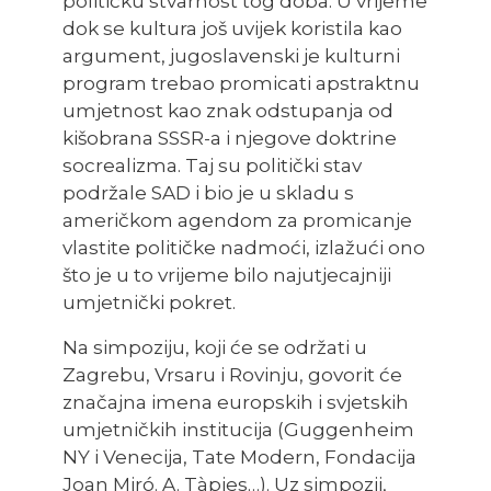
političku stvarnost tog doba. U vrijeme
dok se kultura još uvijek koristila kao
argument, jugoslavenski je kulturni
program trebao promicati apstraktnu
umjetnost kao znak odstupanja od
kišobrana SSSR-a i njegove doktrine
socrealizma. Taj su politički stav
podržale SAD i bio je u skladu s
američkom agendom za promicanje
vlastite političke nadmoći, izlažući ono
što je u to vrijeme bilo najutjecajniji
umjetnički pokret.
Na simpoziju, koji će se održati u
Zagrebu, Vrsaru i Rovinju, govorit će
značajna imena europskih i svjetskih
umjetničkih institucija (Guggenheim
NY i Venecija, Tate Modern, Fondacija
Joan Miró. A. Tàpies…). Uz simpozij,