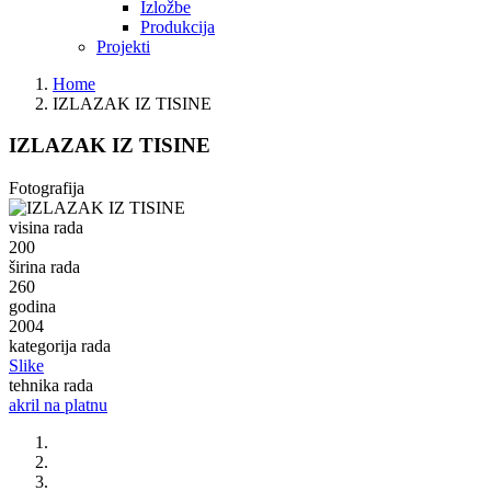
Izložbe
Produkcija
Projekti
Home
IZLAZAK IZ TISINE
IZLAZAK IZ TISINE
Fotografija
visina rada
200
širina rada
260
godina
2004
kategorija rada
Slike
tehnika rada
akril na platnu