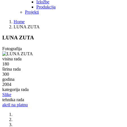
Izložbe
Produkcija
Projekti
Home
LUNA ZUTA
LUNA ZUTA
Fotografija
visina rada
180
širina rada
300
godina
2004
kategorija rada
Slike
tehnika rada
akril na platnu