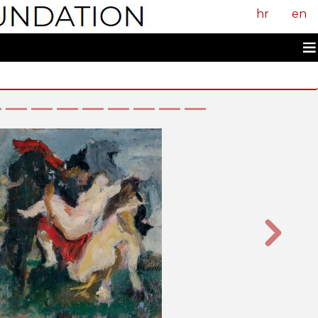
hr
en
Sljedeći