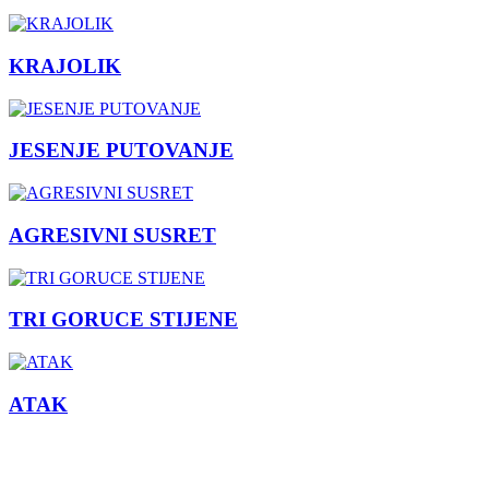
KRAJOLIK
JESENJE PUTOVANJE
AGRESIVNI SUSRET
TRI GORUCE STIJENE
ATAK
Prethodna
Sljedeći