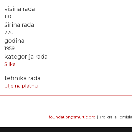
visina rada
110
širina rada
220
godina
1959
kategorija rada
Slike
tehnika rada
ulje na platnu
foundation@murtic.org
| Trg kralja Tomis