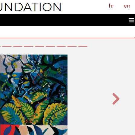
hr
en
Sljedeći