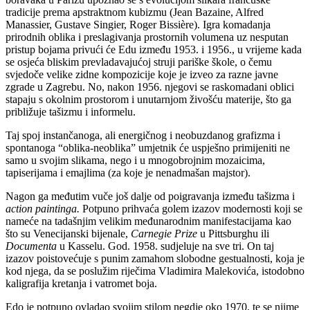
tradicije prema apstraktnom kubizmu (Jean Bazaine, Alfred
Manassier, Gustave Singier, Roger Bissière). Igra komadanja
prirodnih oblika i preslagivanja prostornih volumena uz nesputan
pristup bojama privući će Edu između 1953. i 1956., u vrijeme kada
se osjeća bliskim prevladavajućoj struji pariške škole, o čemu
svjedoče velike zidne kompozicije koje je izveo za razne javne
zgrade u Zagrebu. No, nakon 1956. njegovi se raskomadani oblici
stapaju s okolnim prostorom i unutarnjom živošću materije, što ga
približuje tašizmu i informelu.
Taj spoj instančanoga, ali energičnog i neobuzdanog grafizma i
spontanoga “oblika-neoblika” umjetnik će uspješno primijeniti ne
samo u svojim slikama, nego i u mnogobrojnim mozaicima,
tapiserijama i emajlima (za koje je nenadmašan majstor).
Nagon ga međutim vuče još dalje od poigravanja između tašizma i
action paintinga.
Potpuno prihvaća golem izazov modernosti koji se
nameće na tadašnjim velikim međunarodnim manifestacijama kao
što su Venecijanski bijenale,
Carnegie
Prize
u Pittsburghu ili
Documenta
u Kasselu. God. 1958. sudjeluje na sve tri. On taj
izazov poistovećuje s punim zamahom slobodne gestualnosti, koja je
kod njega, da se poslužim riječima Vladimira Malekovića, istodobno
kaligrafija kretanja i vatromet boja.
Edo je potpuno ovladao svojim stilom negdje oko 1970. te se njime