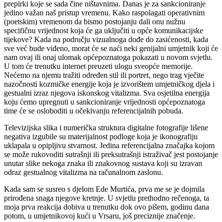
prepirki koje se sada čine ništavnima. Danas je za sankcioniranje
jedino važan naš pristup vremenu. Kako raspolagati operativnim
(poetskim) vremenom da bismo postojanju dali onu nužnu
specifičnu vrijednost koja će ga uključiti u opće komunikacijske
tijekove? Kada na području vizualnoga dođe do zasićenosti, kada
sve već bude viđeno, morat će se naći neki genijalni umjetnik koji će
nam ovaj ili onaj ulomak općepoznatoga pokazati u novom svjetlu.
U tom će trenutku internet preuzeti ulogu sveopće memorije.
Nećemo na njemu tražiti određen stil ili portret, nego trag vječite
nazočnosti kozmičke energije koja je izvorištem umjetničkog djela i
gestualni izraz njegova iskonskog vitalizma. Sva osjetilna energija
koju ćemo upregnuti u sankcioniranje vrijednosti općepoznatoga
time će se osloboditi u očekivanju referencijalnih pobuda.
Televizijska slika i numerička struktura digitalne fotografije lišene
negativa izgubile su materijalnost podloge koja je ikonografiju
uklapala u opipljivu stvarnost. Jedina referencijalna značajka kojom
se može rukovoditi sutrašnji ili preksutrašnji istraživač jest postojanje
unutar slike nekoga znaka ili znakovnog sustava koji su izravan
odraz gestualnog vitalizma na računalnom zaslonu.
Kada sam se susreo s djelom Ede Murtića, prva me se je dojmila
prirođena snaga njegove kretnje. U svjetlu prethodno rečenoga, ta
moja prva reakcija dobiva u trenutku dok ovo pišem, godinu dana
potom, u umjetnikovoj kući u Vrsaru, još preciznije značenje.