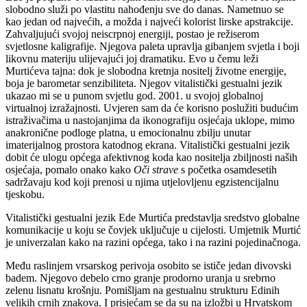
slobodno služi po vlastitu nahođenju sve do danas. Nametnuo se
kao jedan od najvećih, a možda i najveći kolorist lirske apstrakcije.
Zahvaljujući svojoj neiscrpnoj energiji, postao je režiserom
svjetlosne kaligrafije. Njegova paleta upravlja gibanjem svjetla i boji
likovnu materiju ulijevajući joj dramatiku. Evo u čemu leži
Murtićeva tajna: dok je slobodna kretnja nositelj životne energije,
boja je barometar senzibiliteta. Njegov vitalistički gestualni jezik
ukazao mi se u punom svjetlu god. 2001. u svojoj globalnoj
virtualnoj izražajnosti. Uvjeren sam da će korisno poslužiti budućim
istraživačima u nastojanjima da ikonografiju osjećaja uklope, mimo
anakronične podloge platna, u emocionalnu zbilju unutar
imaterijalnog prostora katodnog ekrana. Vitalistički gestualni jezik
dobit će ulogu općega afektivnog koda kao nositelja zbiljnosti naših
osjećaja, pomalo onako kako
Oči strave
s početka osamdesetih
sadržavaju kod koji prenosi u njima utjelovljenu egzistencijalnu
tjeskobu.
Vitalistički gestualni jezik Ede Murtića predstavlja sredstvo globalne
komunikacije u koju se čovjek uključuje u cijelosti. Umjetnik Murtić
je univerzalan kako na razini općega, tako i na razini pojedinačnoga.
Među raslinjem vrsarskog perivoja osobito se ističe jedan divovski
badem. Njegovo debelo crno granje prodorno uranja u srebrno
zelenu lisnatu krošnju. Pomišljam na gestualnu strukturu Edinih
velikih crnih znakova. I prisjećam se da su na izložbi u Hrvatskom