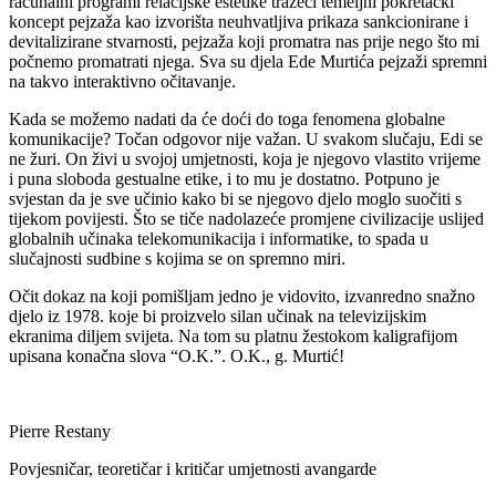
računalni programi relacijske estetike tražeći temeljni pokretački
koncept pejzaža kao izvorišta neuhvatljiva prikaza sankcionirane i
devitalizirane stvarnosti, pejzaža koji promatra nas prije nego što mi
počnemo promatrati njega. Sva su djela Ede Murtića pejzaži spremni
na takvo interaktivno očitavanje.
Kada se možemo nadati da će doći do toga fenomena globalne
komunikacije? Točan odgovor nije važan. U svakom slučaju, Edi se
ne žuri. On živi u svojoj umjetnosti, koja je njegovo vlastito vrijeme
i puna sloboda gestualne etike, i to mu je dostatno. Potpuno je
svjestan da je sve učinio kako bi se njegovo djelo moglo suočiti s
tijekom povijesti. Što se tiče nadolazeće promjene civilizacije uslijed
globalnih učinaka telekomunikacija i informatike, to spada u
slučajnosti sudbine s kojima se on spremno miri.
Očit dokaz na koji pomišljam jedno je vidovito, izvanredno snažno
djelo iz 1978. koje bi proizvelo silan učinak na televizijskim
ekranima diljem svijeta. Na tom su platnu žestokom kaligrafijom
upisana konačna slova “O.K.”. O.K., g. Murtić!
Pierre Restany
Povjesničar, teoretičar i kritičar umjetnosti avangarde