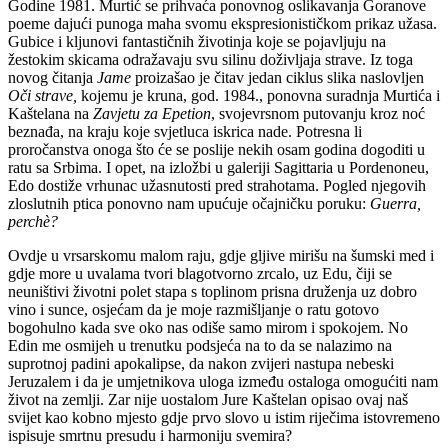
Godine 1981. Murtić se prihvaća ponovnog oslikavanja Goranove
poeme dajući punoga maha svomu ekspresionističkom prikaz užasa.
Gubice i kljunovi fantastičnih životinja koje se pojavljuju na
žestokim skicama odražavaju svu silinu doživljaja strave. Iz toga
novog čitanja
Jame
proizašao je čitav jedan ciklus slika naslovljen
Oči strave,
kojemu je kruna, god. 1984., ponovna suradnja Murtića i
Kaštelana na
Zavjetu za Epetion
, svojevrsnom putovanju kroz noć
beznađa, na kraju koje svjetluca iskrica nade. Potresna li
proročanstva onoga što će se poslije nekih osam godina dogoditi u
ratu sa Srbima. I opet, na izložbi u galeriji Sagittaria u Pordenoneu,
Edo dostiže vrhunac užasnutosti pred strahotama. Pogled njegovih
zloslutnih ptica ponovno nam upućuje očajničku poruku:
Guerra,
perchè?
Ovdje u vrsarskomu malom raju, gdje gljive mirišu na šumski med i
gdje more u uvalama tvori blagotvorno zrcalo, uz Edu, čiji se
neuništivi životni polet stapa s toplinom prisna druženja uz dobro
vino i sunce, osjećam da je moje razmišljanje o ratu gotovo
bogohulno kada sve oko nas odiše samo mirom i spokojem. No
Edin me osmijeh u trenutku podsjeća na to da se nalazimo na
suprotnoj padini apokalipse, da nakon zvijeri nastupa nebeski
Jeruzalem i da je umjetnikova uloga između ostaloga omogućiti nam
život na zemlji. Zar nije uostalom Jure Kaštelan opisao ovaj naš
svijet kao kobno mjesto gdje prvo slovo u istim riječima istovremeno
ispisuje smrtnu presudu i harmoniju svemira?