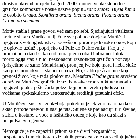
društvu likovnih umjetnika god. 2000. mnoge velike slobodne
grafičke kompozicije nosile nazive poput
Jedno stablo, Bijela šuma,
te osobito
Grana, Slomljena grana, Sretna grana, Plodna grana,
Grana na smeđem.
Motiv stabla i grane govori već sam po sebi. Sjedinjujući vitalizam
kretnje slikara Murtića uključuje sve pobude čovjeka Murtića i
njegova životnog iskustva, počevši od prirode jadranske obale, koju
je oplovio uzduž i poprijeko od Pule do Dubrovnika, i koju je
promatrao, crtao i slikao od mora prema obali i obratno. I dok
morfologija stabla nudi beskonačnu raznolikost grafičkih poticaja
(prisjetimo se samo Mondriana), promjenjive boje mora i neba služe
kao prostorni okvir u stalnoj osmozi. No, stablo je živo biće koje
prenosi život, koje rađa plodovima. Metafora
Plodne grane
savršeno
odražava Murtićev grafički izraz. Iz nosive crne strukture mnogih
njegovih platna pršte žarki potezi koji poput zrelih plodova na
voćkama spektakularno ustrostručuju središnji gestualni efekt.
U Murtićevu sustavu znak+boja potrebno je tek vrlo malo pa da se
sklad prirode pretvori u nasilje rata. Stijene se preinačuju u ruševine,
stabla u kosture, a voće u fašističko ordenje koje kao da silazi s
prsiju Bajevih generala.
Nemoguće je ne zapaziti i pritom se ne diviti bezgraničnoj
nesputanosti umjetnikovih vizualnih prosedea koje on sjedinjujućim