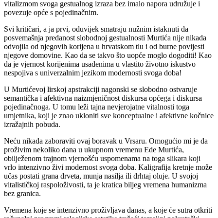
vitalizmom svoga gestualnog izraza bez imalo napora udružuje i
povezuje opće s pojedinačnim.
Svi kritičari, a ja prvi, oduvijek smatraju nužnim istaknuti da
posvemašnja predanost slobodnoj gestualnosti Murtića nije nikada
odvojila od njegovih korijena u hrvatskom tlu i od burne povijesti
njegove domovine. Kao da se takvo što uopće moglo dogoditi! Kao
da je vjernost korijenima usađenima u vlastito životno iskustvo
nespojiva s univerzalnim jezikom modernosti svoga doba!
U Murtićevoj lirskoj apstrakciji nagonski se slobodno ostvaruje
semantička i afektivna naizmjeničnost diskursa općega i diskursa
pojedinačnoga. U tomu leži tajna nevjerojatne vitalnosti toga
umjetnika, koji je znao ukloniti sve konceptualne i afektivne kočnice
izražajnih pobuda.
Neću nikada zaboraviti ovaj boravak u Vrsaru. Omogućio mi je da
proživim nekoliko dana u ukupnom vremenu Ede Murtića,
obilježenom trajnom vjernošću uspomenama na toga slikara koji
vrlo intenzivno živi modernost svoga doba. Kaligrafija kretnje može
učas postati grana drveta, munja nasilja ili drhtaj oluje. U svojoj
vitalističkoj raspoloživosti, ta je kratica biljeg vremena humanizma
bez granica.
Vremena koje se intenzivno proživljava danas, a koje će sutra otkriti