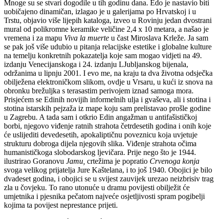
Mnoge su se stvari dogodile u tih godinu dana. Edo je nastavio biti
uobičajeno dinamičan, izlagao je u galerijama po Hrvatskoj i u
Trstu, objavio više lijepih kataloga, izveo u Rovinju jedan dvostrani
mural od polikromne keramike veličine 2,4 x 10 metara, a našao je
vremena i za mapu
Viva la muerte
u čast Miroslava Krleže. Ja sam
se pak još više udubio u pitanja relacijske estetike i globalne kulture
na temelju konkretnih pokazatelja koje sam mogao vidjeti na 49.
izdanju Venecijanskoga i 24. izdanju LJubljanskog bijenala,
održanima u lipnju 2001. I evo me, na kraju ta dva životna odsječka
obilježena elektroničkom slikom, ovdje u Vrsaru, u kući iz snova na
obronku brežuljka s terasastim perivojem iznad samoga mora.
Prisjećem se Edinih novijih informelnih ulja i gvaševa, ali i stotina i
stotina istarskih pejzaža iz mape koju sam prelistavao prošle godine
u Zagrebu. A tada sam i otkrio Edin angažman u antifašističkoj
borbi, njegovo viđenje ratnih strahota četrdesetih godina i onih koje
će uslijediti devedesetih, apokaliptičnu poveznicu koja uvjetuje
strukturu dobroga dijela njegovih slika. Viđenje strahota očima
humanističkoga slobodarskog ljevičara. Prije nego što je 1944.
ilustrirao Goranovu
Jamu,
crtežima je popratio
Crvenoga konja
svoga velikog prijatelja Jure Kaštelana, i to još 1940. Obojici je bilo
dvadeset godina, i obojici se u svijest zauvijek urezao neizbrisiv trag
zla u čovjeku. To rano utonuće u dramu povijesti obilježit će
umjetnika i pjesnika pečatom najveće osjetljivosti spram pogibelji
kojima ta povijest neprestance prijeti.