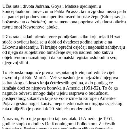
Užas rata i divota Jadrana, Goya i Matisse ujedinjeni u
konceptualnom univerzumu Pabla Picassa, ta mi zgodna misao pada
na pamet pri podnevnom aperitivu usred tropske žege (Edo spravlja
božanstvenu
caipirinhu),
no za mene ona poprima vrijednost otkrića
ravnu onoj Newtonove jabuke.
Užas rata i sklad prirode tvore pomiješanu sliku koju mladi Hrvat
stječe o svijetu kada se u dobi od dvadeset godina upisuje na
Likovnu akademiju. Ti krajnje oprečni osjećaji nagonski zahtijevaju
od njega da subjektivno tumačenje svijeta nadredi bilo kakvu
objektivnom razmatranju i da kromatski registar oslobodi u svoj
njegovoj silini.
To iskonsko nagnuće prema nesputanoj kretnji odredit će cijeli
razvojni put Ede Murtića. Već se naslućuje u pejzažima njegova
jadranskog ciklusa s kraja četrdesetih godina, a do punijeg će
izražaja doći za njegova boravka u Americi (1951-52). To će ga
nagnuće odvesti mnogo dalje u jeku rasprava o budućnosti
poslijeratnog slikarstva koje se vode između Europe i Amerike.
Pojava gestualnog slikarstva neposredno nakon drugoga svjetskog
rata obilježilo je povratak 20. stoljeća modernosti.
Naravno, Edo nije propustio taj povratak. U Americi je 1951.
godine stupio u dodir s De Kooningom i Pollockom. Za čestih
boravaka u Parizu upoznao se s evolucijom slikara francuske