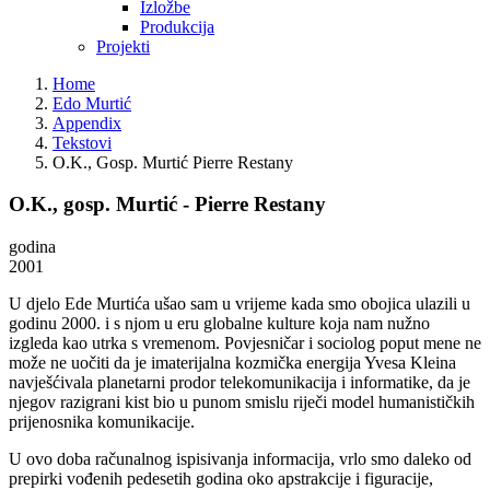
Izložbe
Produkcija
Projekti
Home
Edo Murtić
Appendix
Tekstovi
O.K., Gosp. Murtić Pierre Restany
O.K., gosp. Murtić - Pierre Restany
godina
2001
U djelo Ede Murtića ušao sam u vrijeme kada smo obojica ulazili u
godinu 2000. i s njom u eru globalne kulture koja nam nužno
izgleda kao utrka s vremenom. Povjesničar i sociolog poput mene ne
može ne uočiti da je imaterijalna kozmička energija Yvesa Kleina
navješćivala planetarni prodor telekomunikacija i informatike, da je
njegov razigrani kist bio u punom smislu riječi model humanističkih
prijenosnika komunikacije.
U ovo doba računalnog ispisivanja informacija, vrlo smo daleko od
prepirki vođenih pedesetih godina oko apstrakcije i figuracije,