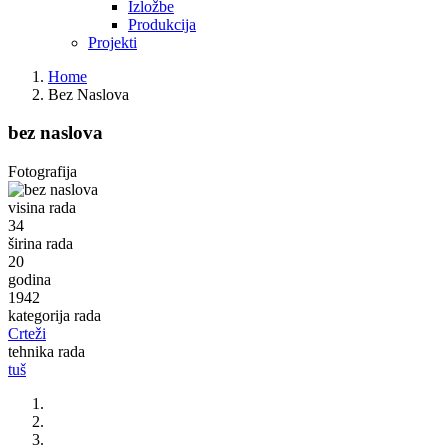
Izložbe
Produkcija
Projekti
Home
Bez Naslova
bez naslova
Fotografija
visina rada
34
širina rada
20
godina
1942
kategorija rada
Crteži
tehnika rada
tuš