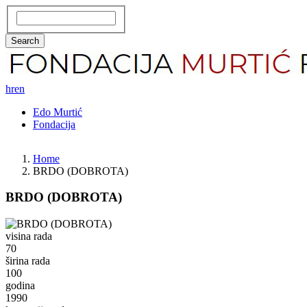
Skoči
Search
na
glavni
Search
sadržaj
hr
en
GLAVNA
Edo Murtić
Fondacija
NAVIGACIJA
Home
BRDO (DOBROTA)
BRDO (DOBROTA)
Fotografija
visina rada
70
širina rada
100
godina
1990