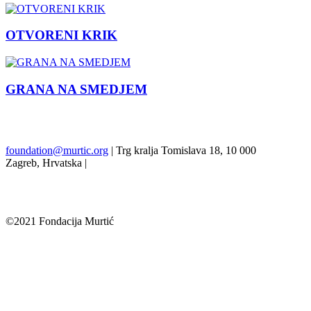
OTVORENI KRIK
GRANA NA SMEDJEM
Prethodna
Sljedeći
foundation@murtic.org
| Trg kralja Tomislava 18, 10 000
Zagreb, Hrvatska |
©2021 Fondacija Murtić