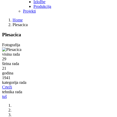
Izložbe
Produkcija
Projekti
Home
Plesacica
Plesacica
Fotografija
visina rada
29
širina rada
21
godina
1941
kategorija rada
Crteži
tehnika rada
tuš