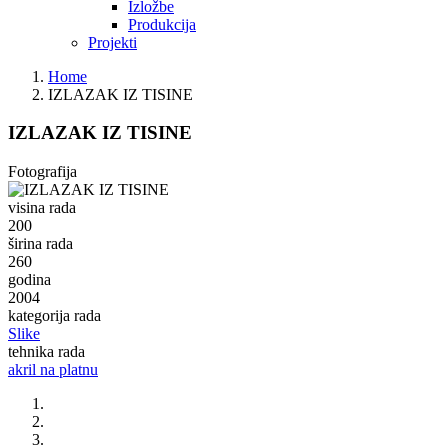
Izložbe
Produkcija
Projekti
Home
IZLAZAK IZ TISINE
IZLAZAK IZ TISINE
Fotografija
visina rada
200
širina rada
260
godina
2004
kategorija rada
Slike
tehnika rada
akril na platnu