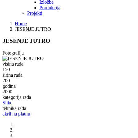
Izložbe
Produkcija
Projekti
Home
JESENJE JUTRO
JESENJE JUTRO
Fotografija
visina rada
150
širina rada
200
godina
2000
kategorija rada
Slike
tehnika rada
akril na platnu