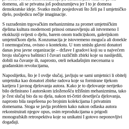
domenu, ali se privatna još podrazumijeva jer I to je domena
demokratske ideje. Svatko može posjedovati što želi pa I umjetničko
djelo, posljedicu nečije imaginacije.
S razrađenim trgovačkim mehanizmima za promet umjetničkim
djelima kultura modernosti prinosi omasovljenju ali istvremeno I
ekskluziji svijesti o djelu, barem onom tradicijskom, galerijskom
umjetničkom djelu. Konzumacija je istovremeno moguća ali donekle
I onemogućena, ovisno o kontekstu. U tom smislu glavni donatori
danas jesu javne organizacije – države I gradovi koji su u najvećem
broju slučajeva baštinici I čuvari različitih zbirki koje su naslijedili,
dobili na čuvanje ili, naprosto, oteli nekadašnjim mecenama u
građanskim revolucijama,
Naposlijetku, što je I ovdje slučaj, javljuju se sami umjetnici li obitelj
umjetnika kao donatori zbirke radova koje su formirane tijekom
karijera I javnog djelovanja autora. Kako je to djelovanje nerijetko
bilo definirano I autorskom izloženošću tržišnim mehanizmima, tako
je čest slučaj bio da su djela, nakon tri-četiri desetljeća djelovanja,
naprosto bila raspršeena po brojnim kolekcijama I privatnim
domenama. Stoga se javlja problem kako nakon odlaska autora
rekonstruirati njegov opus, osim reprodukcijama u prigodi
monografskih retrospektiva koje su unikatni I gotovo neponovljivi
događaji.