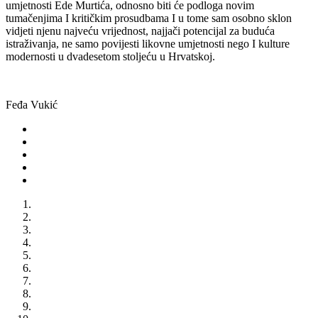
umjetnosti Ede Murtića, odnosno biti će podloga novim
tumačenjima I kritičkim prosudbama I u tome sam osobno sklon
vidjeti njenu najveću vrijednost, najjači potencijal za buduća
istraživanja, ne samo povijesti likovne umjetnosti nego I kulture
modernosti u dvadesetom stoljeću u Hrvatskoj.
Feđa Vukić