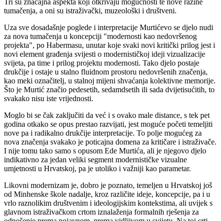
Tri su značajna aspekta koji otkrivaju mogućnosti te nove razine
tumačenja, a oni su istraživački, muzeološki i društveni.
Uza sve dosadašnje poglede i interpretacije Murtićevo se djelo nudi
za nova tumačenja u koncepciji "modernosti kao nedovršenog
projekta", po Habermasu, unutar koje svaki novi kritički prilog jest i
novi element građenja svijesti o modernističkoj ideji vizualizacije
svijeta, pa time i prilog projektu modernosti. Tako djelo postaje
drukčije i ostaje u stalno fluidnom prostoru nedovršenih značenja,
kao meki označitelj, u stalnoj mijeni shvaćanja kolektivne memorije.
Što je Murtić značio pedesetih, sedamdsetih ili sada dvijetisućitih, to
svakako nisu iste vrijednosti.
Moglo bi se čak zaključiti da već i s ovako male distance, s tek pet
godina otkako se opus prestao razvijati, jest moguće početi temeljiti
nove pa i radikalno drukčije interpretacije. To polje mogućeg za
nova značenja svakako je poticajna domena za kritičare i istraživače.
I nije tomu tako samo s opusom Ede Murtića, ali je njegovo djelo
indikativno za jedan veliki segment modernističke vizualne
umjetnosti u Hrvatskoj, pa je utoliko i važniji kao parametar.
Likovni modernizam je, dobro je poznato, temeljen u Hrvatskoj još
od Minhenske škole nadalje, kroz različite ideje, koncepcije, pa i u
vrlo raznolikim društvenim i ideologijskim kontekstima, ali uvijek s
glavnom istraživačkom crtom iznalaženja formalnih rješenja za
odnošenje prema pojavnom, prema vidljivom u svijetu. Na toj crti