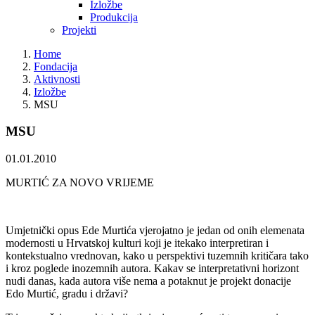
Izložbe
Produkcija
Projekti
Home
Fondacija
Aktivnosti
Izložbe
MSU
MSU
01.01.2010
MURTIĆ ZA NOVO VRIJEME
Umjetnički opus Ede Murtića vjerojatno je jedan od onih elemenata
modernosti u Hrvatskoj kulturi koji je itekako interpretiran i
kontekstualno vrednovan, kako u perspektivi tuzemnih kritičara tako
i kroz poglede inozemnih autora. Kakav se interpretativni horizont
nudi danas, kada autora više nema a potaknut je projekt donacije
Edo Murtić, gradu i državi?