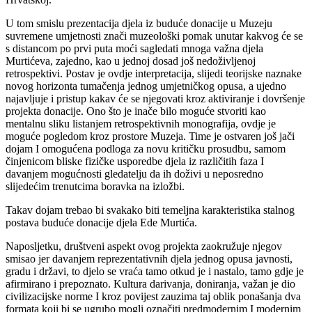
U tom smislu prezentacija djela iz buduće donacije u Muzeju
suvremene umjetnosti znači muzeološki pomak unutar kakvog će se
s distancom po prvi puta moći sagledati mnoga važna djela
Murtićeva, zajedno, kao u jednoj dosad još nedoživljenoj
retrospektivi. Postav je ovdje interpretacija, slijedi teorijske naznake
novog horizonta tumačenja jednog umjetničkog opusa, a ujedno
najavljuje i pristup kakav će se njegovati kroz aktiviranje i dovršenje
projekta donacije. Ono što je inače bilo moguće stvoriti kao
mentalnu sliku listanjem retrospektivnih monografija, ovdje je
moguće pogledom kroz prostore Muzeja. Time je ostvaren još jači
dojam I omogućena podloga za novu kritičku prosudbu, samom
činjenicom bliske fizičke usporedbe djela iz različitih faza I
davanjem mogućnosti gledatelju da ih doživi u neposredno
slijedećim trenutcima boravka na izložbi.
Takav dojam trebao bi svakako biti temeljna karakteristika stalnog
postava buduće donacije djela Ede Murtića.
Naposljetku, društveni aspekt ovog projekta zaokružuje njegov
smisao jer davanjem reprezentativnih djela jednog opusa javnosti,
gradu i državi, to djelo se vraća tamo otkud je i nastalo, tamo gdje je
afirmirano i prepoznato. Kultura darivanja, doniranja, važan je dio
civilizacijske norme I kroz povijest zauzima taj oblik ponašanja dva
formata koji bi se ugrubo mogli označiti predmodernim I modernim