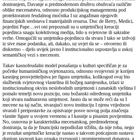
doniranjem, Davanje u predmodernom društvu obuhvaća različite
oblike mecenatstva, odnosno produkcijskog managementa pod
protektoratom feudalnog moćnika I uz angažman njegovih
financijskih sredstava I materijalnih resursa. Duc de Berry, Medici,
pojedini Pape…svi oni prepoznali su u umjetničkoj kreaciji
pojedinca snagu kolektivnog medija, bilo u svjetovne ili sakralne
svrhe. Omogućili su umjetniku-pojedincu da stvara I tako se izdvoji
iz sive mase podanika, ali, dakako, uz uvjet da se – otvoreno ili
diskretno – djelo uvijek javno I institucionalno uspostavlja u uskoj
semantičkoj vezi s mecenom.
Takav kasnofeudalni model ponašanja u kulturi specifičan je za
početke humanističkog svjetonazora, odnosno svojevrsni je korijen
kasnijeg prosvjetiteljstva jer figura umjetnika, kolikogod ovaj bio
službenik svjetovnog vlastelina ili božjeg namjesnika, izlazi iz
institucionalnog okvira neslobodnih umjetnosti i zanatskih vještina I
pomalo temelji novu poziciju, onu božanski određenog umjetnika
koji stvara nadnaravnu umjetnost. Jasno da se može reći da su I
mecene na taj način, stvarajući novu instituciju I njenu vrijednost
stvarali I pretpostavke za opisivanje posve novog polja značenja
vlastite figure u svojem vremenu a I kasnije u pisanim povijestima.
No, osnovna je karakteristika mecenatskog, predmodernog
doniranja, ta da je financijski nepodložan tržištu, da nije roba, nego
je rezultat umjetničke kreacije nastao u takvom poticajnom sustavu
doniran javnosti kao oznaka izvrsnosti i prominentnosti donatora, a