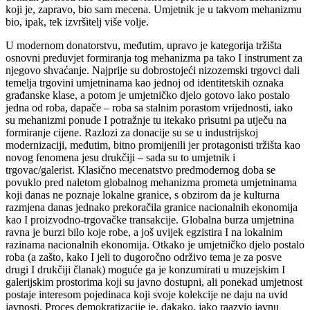
koji je, zapravo, bio sam mecena. Umjetnik je u takvom mehanizmu
bio, ipak, tek izvršitelj više volje.
U modernom donatorstvu, međutim, upravo je kategorija tržišta
osnovni preduvjet formiranja tog mehanizma pa tako I instrument za
njegovo shvaćanje. Najprije su dobrostojeći nizozemski trgovci dali
temelja trgovini umjetninama kao jednoj od identitetskih oznaka
građanske klase, a potom je umjetničko djelo gotovo lako postalo
jedna od roba, dapače – roba sa stalnim porastom vrijednosti, iako
su mehanizmi ponude I potražnje tu itekako prisutni pa utječu na
formiranje cijene. Razlozi za donacije su se u industrijskoj
modernizaciji, međutim, bitno promijenili jer protagonisti tržišta kao
novog fenomena jesu drukčiji – sada su to umjetnik i
trgovac/galerist. Klasično mecenatstvo predmodernog doba se
povuklo pred naletom globalnog mehanizma prometa umjetninama
koji danas ne poznaje lokalne granice, s obzirom da je kulturna
razmjena danas jednako prekoračila granice nacionalnih ekonomija
kao I proizvodno-trgovačke transakcije. Globalna burza umjetnina
ravna je burzi bilo koje robe, a još uvijek egzistira I na lokalnim
razinama nacionalnih ekonomija. Otkako je umjetničko djelo postalo
roba (a zašto, kako I jeli to dugoročno održivo tema je za posve
drugi I drukčiji članak) moguće ga je konzumirati u muzejskim I
galerijskim prostorima koji su javno dostupni, ali ponekad umjetnost
postaje interesom pojedinaca koji svoje kolekcije ne daju na uvid
javnosti. Proces demokratizacije je, dakako, jako raazvio javnu