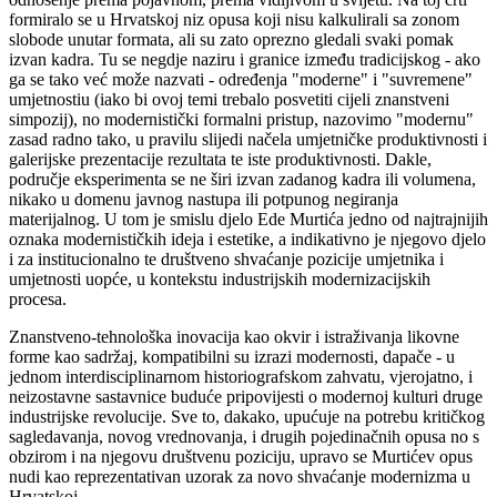
formiralo se u Hrvatskoj niz opusa koji nisu kalkulirali sa zonom
slobode unutar formata, ali su zato oprezno gledali svaki pomak
izvan kadra. Tu se negdje naziru i granice između tradicijskog - ako
ga se tako već može nazvati - određenja "moderne" i "suvremene"
umjetnostiu (iako bi ovoj temi trebalo posvetiti cijeli znanstveni
simpozij), no modernistički formalni pristup, nazovimo "modernu"
zasad radno tako, u pravilu slijedi načela umjetničke produktivnosti i
galerijske prezentacije rezultata te iste produktivnosti. Dakle,
područje eksperimenta se ne širi izvan zadanog kadra ili volumena,
nikako u domenu javnog nastupa ili potpunog negiranja
materijalnog. U tom je smislu djelo Ede Murtića jedno od najtrajnijih
oznaka modernističkih ideja i estetike, a indikativno je njegovo djelo
i za institucionalno te društveno shvaćanje pozicije umjetnika i
umjetnosti uopće, u kontekstu industrijskih modernizacijskih
procesa.
Znanstveno-tehnološka inovacija kao okvir i istraživanja likovne
forme kao sadržaj, kompatibilni su izrazi modernosti, dapače - u
jednom interdisciplinarnom historiografskom zahvatu, vjerojatno, i
neizostavne sastavnice buduće pripovijesti o modernoj kulturi druge
industrijske revolucije. Sve to, dakako, upućuje na potrebu kritičkog
sagledavanja, novog vrednovanja, i drugih pojedinačnih opusa no s
obzirom i na njegovu društvenu poziciju, upravo se Murtićev opus
nudi kao reprezentativan uzorak za novo shvaćanje modernizma u
Hrvatskoj.