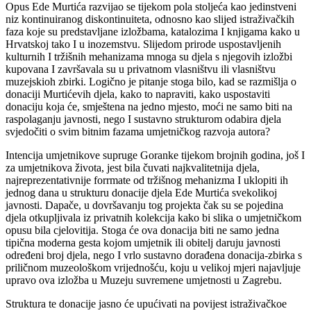
Opus Ede Murtića razvijao se tijekom pola stoljeća kao jedinstveni
niz kontinuiranog diskontinuiteta, odnosno kao slijed istraživačkih
faza koje su predstavljane izložbama, katalozima I knjigama kako u
Hrvatskoj tako I u inozemstvu. Slijedom prirode uspostavljenih
kulturnih I tržišnih mehanizama mnoga su djela s njegovih izložbi
kupovana I završavala su u privatnom vlasništvu ili vlasništvu
muzejskioh zbirki. Logično je pitanje stoga bilo, kad se razmišlja o
donaciji Murtićevih djela, kako to napraviti, kako uspostaviti
donaciju koja će, smještena na jedno mjesto, moći ne samo biti na
raspolaganju javnosti, nego I sustavno strukturom odabira djela
svjedočiti o svim bitnim fazama umjetničkog razvoja autora?
Intencija umjetnikove supruge Goranke tijekom brojnih godina, još I
za umjetnikova života, jest bila čuvati najkvalitetnija djela,
najreprezentativnije forrmate od tržišnog mehanizma I uklopiti ih
jednog dana u strukturu donacije djela Ede Murtića svekolikoj
javnosti. Dapače, u dovršavanju tog projekta čak su se pojedina
djela otkupljivala iz privatnih kolekcija kako bi slika o umjetničkom
opusu bila cjelovitija. Stoga će ova donacija biti ne samo jedna
tipična moderna gesta kojom umjetnik ili obitelj daruju javnosti
određeni broj djela, nego I vrlo sustavno dorađena donacija-zbirka s
priličnom muzeološkom vrijednošću, koju u velikoj mjeri najavljuje
upravo ova izložba u Muzeju suvremene umjetnosti u Zagrebu.
Struktura te donacije jasno će upućivati na povijest istraživačkoe