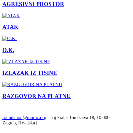
AGRESIVNI PROSTOR
ATAK
O.K.
IZLAZAK IZ TISINE
RAZGOVOR NA PLATNU
Prethodna
Sljedeći
foundation@murtic.org
| Trg kralja Tomislava 18, 10 000
Zagreb, Hrvatska |